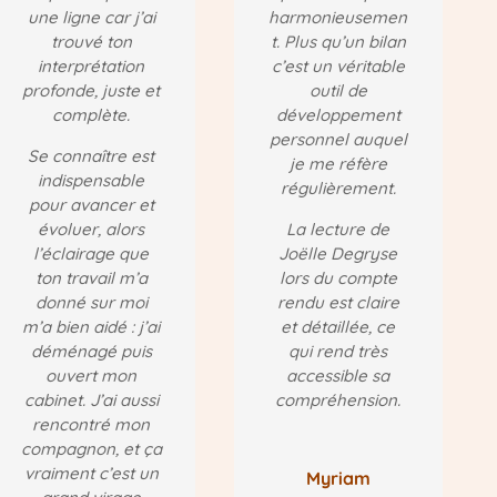
une ligne car j’ai
harmonieusemen
trouvé ton
t. Plus qu’un bilan
interprétation
c’est un véritable
profonde, juste et
outil de
complète.
développement
personnel auquel
Se connaître est
je me réfère
indispensable
régulièrement.
pour avancer et
évoluer, alors
La lecture de
l’éclairage que
Joëlle Degryse
ton travail m’a
lors du compte
donné sur moi
rendu est claire
m’a bien aidé : j’ai
et détaillée, ce
déménagé puis
qui rend très
ouvert mon
accessible sa
cabinet. J’ai aussi
compréhension.
rencontré mon
compagnon, et ça
vraiment c’est un
Myriam