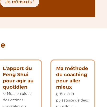
Je m'inscris !
me
L'apport du
Ma méthode
Feng Shui
de coaching
pour agir au
pour aller
quotidien
mieux
✨ Mets en place
grâce à la
des actions
puissance de deux
concrètes au
questions :