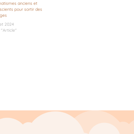
atismes anciens et
scients pour sortir des
ages
let 2024
"Article"