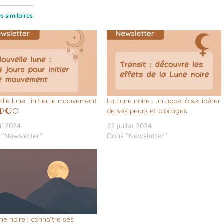
es similaires
lle lune : initier le mouvement
La Lune noire : un appel à se libérer
🌓🌔🌕
de ses peurs et blocages
il 2024
22 juillet 2024
 "Newsletter"
Dans "Newsletter"
ne noire : connaître ses